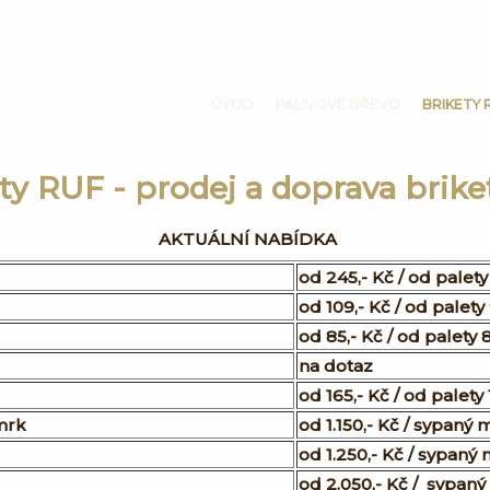
ÚVOD
PALIVOVÉ DŘEVO
BRIKETY 
ty RUF - prodej a doprava brik
AKTUÁLNÍ NABÍDKA
od 245,- Kč / od palety
od 109,- Kč / od palety
od 85,- Kč / od palety 
na dotaz
od 165,- Kč / od palety 
mrk
od 1.150,- Kč / sypaný 
od 1.250,- Kč / sypaný
od 2.050,- Kč / sypaný