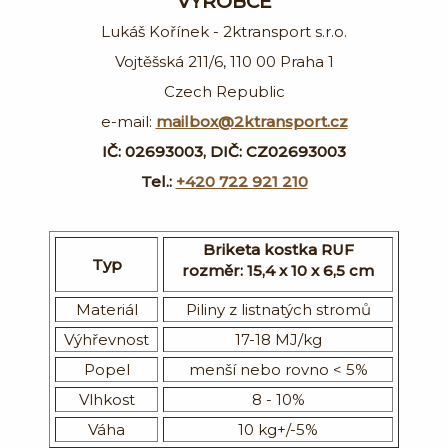
VÝROBCE
Lukáš Kořínek - 2ktransport s.r.o.
Vojtěšská 211/6, 110 00 Praha 1
Czech Republic
e-mail:
mailbox@2ktransport.cz
IČ: 02693003, DIČ: CZ02693003
Tel.:
+420 7
22 921 210
Briketa kostka RUF
Typ
rozměr: 15,4 x 10 x 6,5 cm
Materiál
Piliny z listnatých stromů
Výhřevnost
17-18 MJ/kg
Popel
menší nebo rovno < 5%
Vlhkost
8 - 10%
Váha
10 kg+/-5%