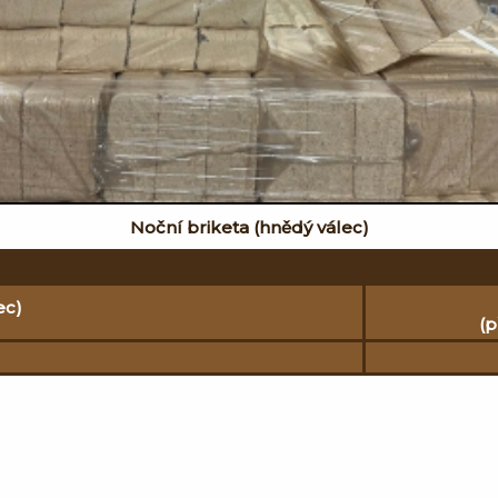
Noční briketa (hnědý válec)
ec)
(p