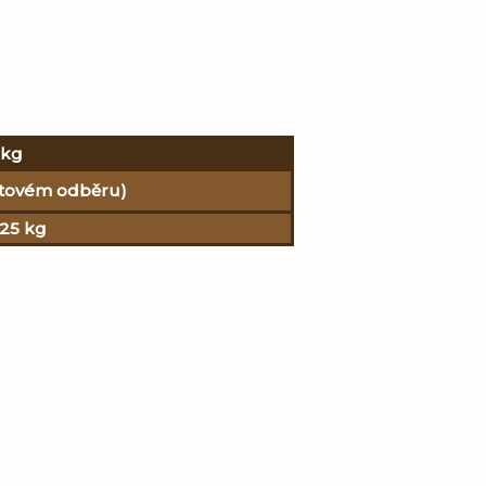
 kg
aletovém odběru)
 25 kg