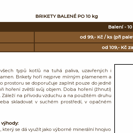
BRIKETY BALENÉ PO 10 kg
Balení - 10
od 99,- Kč / ks (při pa
od 109,- Kč z
všech typů kotlů na tuhá paliva, uzavřených i
kamen. Brikety hoří nejprve mírným plamenem a
ho prostoru se doporučuje zaplnit pouze do jedné
ři hoření zvětší svůj objem. Doba hoření (žhnutí)
i. Záleží na přívodu vzduchu a na použitém druhu
třeba skladovat v suchém prostředí, v opačném
é výhody:
 který se dá využít jako výborné minerální hnojivo