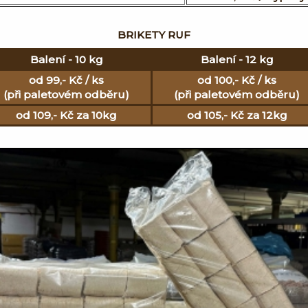
BRIKETY RUF
Balení - 10 kg
Balení - 12 kg
od 99,- Kč / ks
od 100,- Kč / ks
(při paletovém odběru)
(při paletovém odběru)
od 109,- Kč za 10kg
od 105,- Kč za 12kg