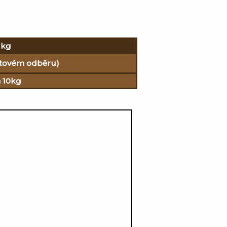
 kg
letovém odběru)
a 10kg