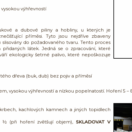
 s vysokou výhřevností
ukové a dubové piliny a hobliny, u kterých je
ečišťující příměsi. Tyto jsou nejdříve zbaveny
u slisovány do požadovaného tvaru. Tento proces
ch přidaných látek. Jedná se o zpracování, které
váří ekologicky šetrné palivo, které nepoškozuje
natého dřeva (buk, dub) bez pojiv a příměsí
em, vysokou výhřevností a nízkou popelnatostí. Hoření 5 – 
 krbech, kachlových kamnech a jiných topidlech
 ½ (při hoření zvětšují objem),
SKLADOVAT V