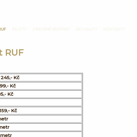
RUF
PELETY
DŘEVĚNÉ BEDÝNKY
AKTUALITY
KONTAKTY
et RUF
 245,- Kč
 99,- Kč
85,- Kč
159,- Kč
metr
 metr
 metr