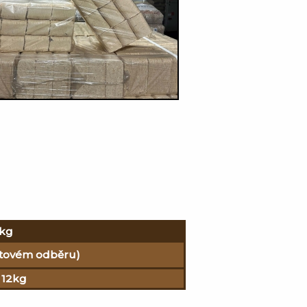
 kg
aletovém odběru)
a 12kg