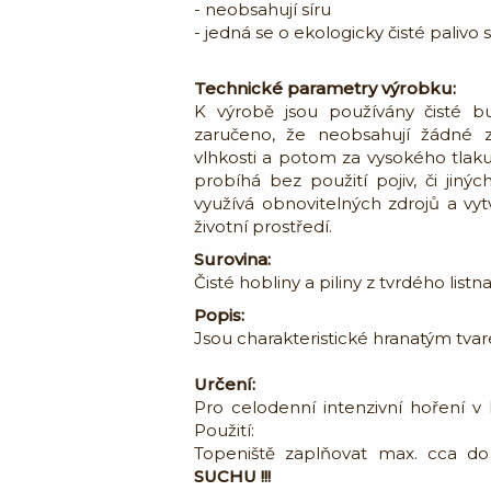
- neobsahují síru
- jedná se o ekologicky čisté palivo
Technické parametry výrobku:
K výrobě jsou používány čisté b
zaručeno, že neobsahují žádné zn
vlhkosti a potom za vysokého tlak
probíhá bez použití pojiv, či jiný
využívá obnovitelných zdrojů a vyt
životní prostředí.
Surovina:
Čisté hobliny a piliny z tvrdého list
Popis:
Jsou charakteristické hranatým tvar
Určení:
Pro celodenní intenzivní hoření v
Použití:
Topeniště zaplňovat max. cca do
SUCHU !!!