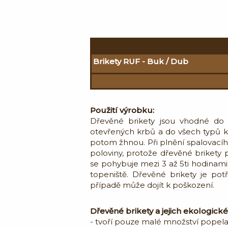
Brikety RUF - Buk / Dub
Použití výrobku:
Dřevěné brikety jsou vhodné do 
otevřených krbů a do všech typů 
potom žhnou. Při plnění spalovací
poloviny, protože dřevěné brikety p
se pohybuje mezi 3 až 5ti hodinam
topeniště. Dřevěné brikety je po
případě může dojít k poškození.
Dřevěné brikety a jejich ekologick
- tvoří pouze malé množství popela,